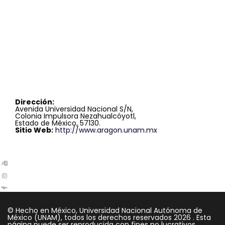
Dirección:
Avenida Universidad Nacional S/N,
Colonia Impulsora Nezahualcóyotl,
Estado de México, 57130.
Sitio Web:
http://www.aragon.unam.mx
© Hecho en México, Universidad Nacional Autónoma de
México (UNAM), todos los derechos reservados
2026 . Esta
página puede ser reproducida con fines no lucrativos,